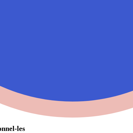
nnel-⁠les