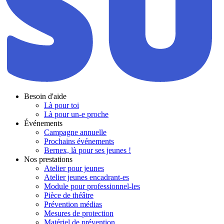
Besoin d'aide
Là pour toi
Là pour un-e proche
Événements
Campagne annuelle
Prochains événements
Bernex, là pour ses jeunes !
Nos prestations
Atelier pour jeunes
Atelier jeunes encadrant-es
Module pour professionnel-les
Pièce de théâtre
Prévention médias
Mesures de protection
Matériel de prévention