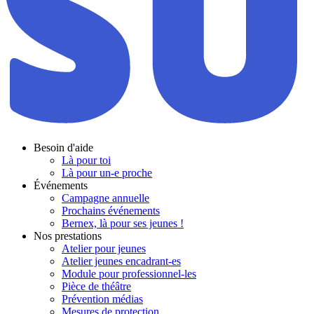
Besoin d'aide
Là pour toi
Là pour un-e proche
Événements
Campagne annuelle
Prochains événements
Bernex, là pour ses jeunes !
Nos prestations
Atelier pour jeunes
Atelier jeunes encadrant-es
Module pour professionnel-les
Pièce de théâtre
Prévention médias
Mesures de protection